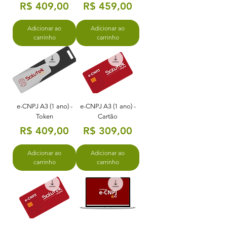
Preço
Preço
R$ 409,00
R$ 459,00
Adicionar ao
Adicionar ao
carrinho
carrinho
e-CNPJ A3 (1 ano) -
e-CNPJ A3 (1 ano) -
Token
Cartão
Preço
Preço
R$ 409,00
R$ 309,00
Adicionar ao
Adicionar ao
carrinho
carrinho