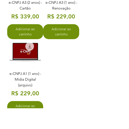
e-CNPJ A3 (2 anos) -
e-CNPJ A3 (1 ano) -
Cartão
Renovação
Preço
Preço
R$ 339,00
R$ 229,00
Adicionar ao
Adicionar ao
carrinho
carrinho
e-CNPJ A1 (1 ano) -
Mídia Digital
(arquivo)
Preço
R$ 229,00
Adicionar ao
carrinho