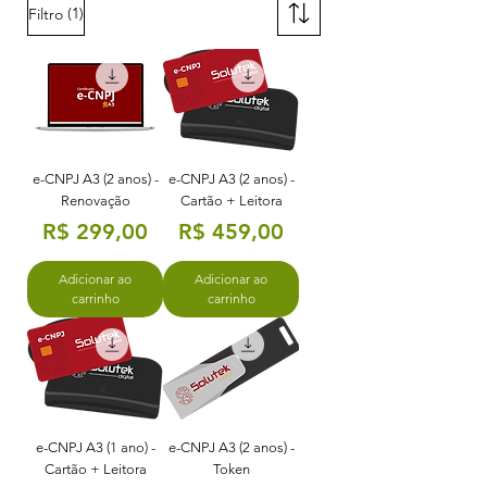
(1)
Filtro
e-CNPJ A3 (2 anos) -
e-CNPJ A3 (2 anos) -
Renovação
Cartão + Leitora
Preço
Preço
R$ 299,00
R$ 459,00
Adicionar ao
Adicionar ao
carrinho
carrinho
e-CNPJ A3 (1 ano) -
e-CNPJ A3 (2 anos) -
Cartão + Leitora
Token