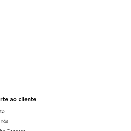
rte ao cliente
to
 nós
lhe Conosco