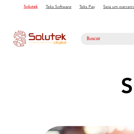
Solutek
Teks Software
Teks Pay
Seja um parceir
S